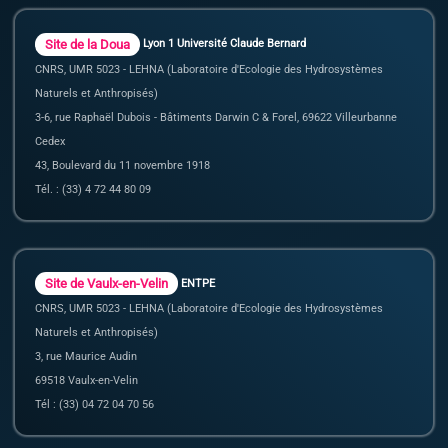
Site de la Doua
Lyon 1 Université Claude Bernard
CNRS, UMR 5023 - LEHNA (Laboratoire d'Ecologie des Hydrosystèmes
Naturels et Anthropisés)
3-6, rue Raphaël Dubois - Bâtiments Darwin C & Forel, 69622 Villeurbanne
Cedex
43, Boulevard du 11 novembre 1918
Tél. : (33) 4 72 44 80 09
Site de Vaulx-en-Velin
ENTPE
CNRS, UMR 5023 - LEHNA (Laboratoire d'Ecologie des Hydrosystèmes
Naturels et Anthropisés)
3, rue Maurice Audin
69518 Vaulx-en-Velin
Tél : (33) 04 72 04 70 56