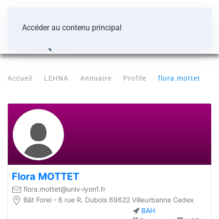
Accéder au contenu principal
Accueil
LEHNA
Annuaire
Profile
flora.mottet
Flora
MOTTET
flora.mottet@univ-lyon1.fr
Bât Forel - 6 rue R. Dubois 69622 Villeurbanne Cedex
BAH