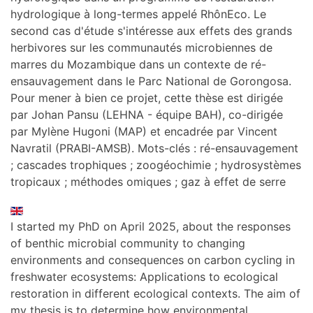
hydrologique à long-termes appelé RhônEco. Le
second cas d'étude s'intéresse aux effets des grands
herbivores sur les communautés microbiennes de
marres du Mozambique dans un contexte de ré-
ensauvagement dans le Parc National de Gorongosa.
Pour mener à bien ce projet, cette thèse est dirigée
par Johan Pansu (LEHNA - équipe BAH), co-dirigée
par Mylène Hugoni (MAP) et encadrée par Vincent
Navratil (PRABI-AMSB). Mots-clés : ré-ensauvagement
; cascades trophiques ; zoogéochimie ; hydrosystèmes
tropicaux ; méthodes omiques ; gaz à effet de serre
I started my PhD on April 2025, about the responses
of benthic microbial community to changing
environments and consequences on carbon cycling in
freshwater ecosystems: Applications to ecological
restoration in different ecological contexts. The aim of
my thesis is to determine how environmental