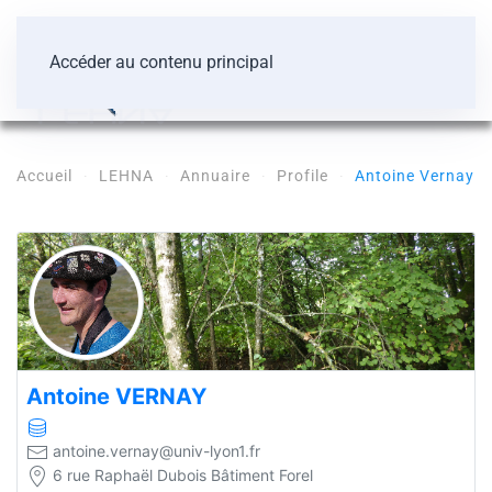
Accéder au contenu principal
Accueil
LEHNA
Annuaire
Profile
Antoine Vernay
Antoine
VERNAY
antoine.vernay@univ-lyon1.fr
6 rue Raphaël Dubois Bâtiment Forel