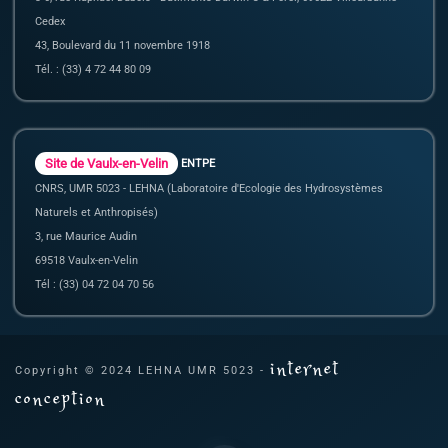
Cedex
43, Boulevard du 11 novembre 1918
Tél. : (33) 4 72 44 80 09
Site de Vaulx-en-Velin
ENTPE
CNRS, UMR 5023 - LEHNA (Laboratoire d'Ecologie des Hydrosystèmes
Naturels et Anthropisés)
3, rue Maurice Audin
69518 Vaulx-en-Velin
Tél : (33) 04 72 04 70 56
internet
Copyright © 2024 LEHNA UMR 5023 -
conception