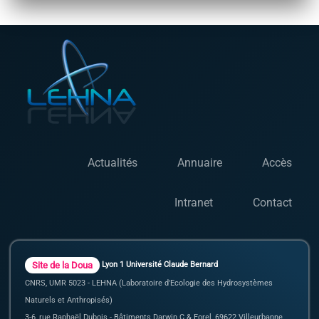
Actualités
Annuaire
Accès
Intranet
Contact
Site de la Doua
Lyon 1 Université Claude Bernard
CNRS, UMR 5023 - LEHNA (Laboratoire d'Ecologie des Hydrosystèmes
Naturels et Anthropisés)
3-6, rue Raphaël Dubois - Bâtiments Darwin C & Forel, 69622 Villeurbanne