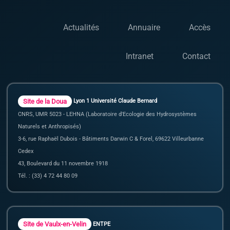
Actualités
Annuaire
Accès
Intranet
Contact
Site de la Doua
Lyon 1 Université Claude Bernard
CNRS, UMR 5023 - LEHNA (Laboratoire d'Ecologie des Hydrosystèmes
Naturels et Anthropisés)
3-6, rue Raphaël Dubois - Bâtiments Darwin C & Forel, 69622 Villeurbanne
Cedex
43, Boulevard du 11 novembre 1918
Tél. : (33) 4 72 44 80 09
Site de Vaulx-en-Velin
ENTPE