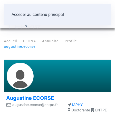
Accéder au contenu principal
Accueil
LEHNA
Annuaire
Profile
augustine.ecorse
Augustine
ECORSE
augustine.ecorse@entpe.fr
IAPHY
Doctorante
ENTPE
Plus