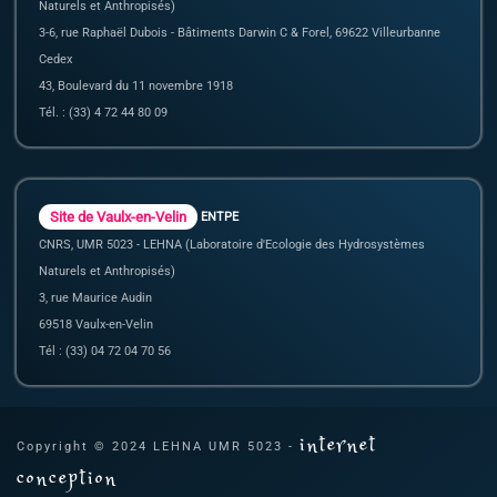
Naturels et Anthropisés)
3-6, rue Raphaël Dubois - Bâtiments Darwin C & Forel, 69622 Villeurbanne
Cedex
43, Boulevard du 11 novembre 1918
Tél. : (33) 4 72 44 80 09
Site de Vaulx-en-Velin
ENTPE
CNRS, UMR 5023 - LEHNA (Laboratoire d'Ecologie des Hydrosystèmes
Naturels et Anthropisés)
3, rue Maurice Audin
69518 Vaulx-en-Velin
Tél : (33) 04 72 04 70 56
internet
Copyright © 2024 LEHNA UMR 5023 -
conception