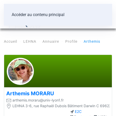
Accéder au contenu principal
Accueil
LEHNA
Annuaire
Profile
Arthemis
Arthemis
MORARU
arthemis.moraru@univ-lyon1.fr
LEHNA 3-6, rue Raphaël Dubois Bâtiment Darwin C 69622 Vi
E2C