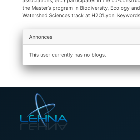
associations, etc.) participates in the co-constru
the Master’s program in Biodiversity, Ecology and
Watershed Sciences track at H2O’Lyon. Keywords: p
Annonces
This user currently has no blogs.