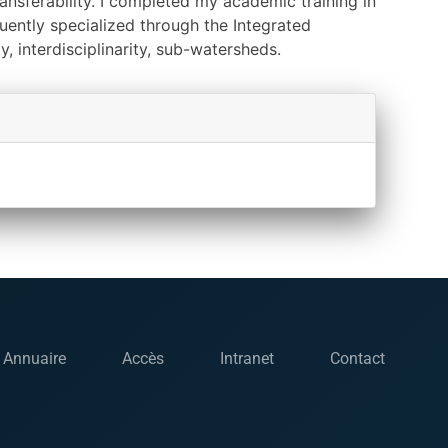
ransferability. I completed my academic training in
uently specialized through the Integrated
, interdisciplinarity, sub-watersheds.
Annuaire
Accès
Intranet
Contact