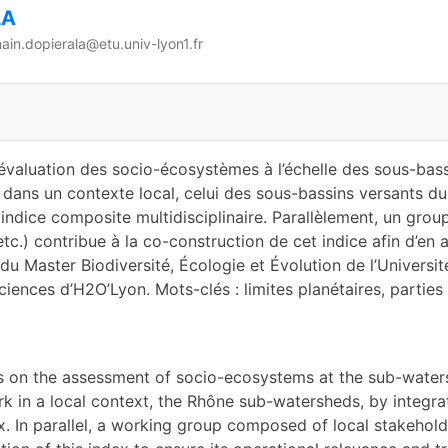
LA
ain.dopierala@etu.univ-lyon1.fr
évaluation des socio-écosystèmes à l’échelle des sous-bass
s dans un contexte local, celui des sous-bassins versants du
n indice composite multidisciplinaire. Parallèlement, un grou
 etc.) contribue à la co-construction de cet indice afin d’en 
n du Master Biodiversité, Écologie et Évolution de l’Universi
iences d’H2O’Lyon. Mots-clés : limites planétaires, parties 
s on the assessment of socio-ecosystems at the sub-waters
k in a local context, the Rhône sub-watersheds, by integrat
x. In parallel, a working group composed of local stakehold