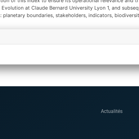
ction of this index to ensure its operational relevance and t
 Evolution at Claude Bernard University Lyon 1, and subseq
lanetary boundaries, stakeholders, indicators, biodiversity
Actualités