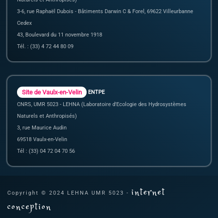
3-6, rue Raphaël Dubois - Bâtiments Darwin C & Forel, 69622 Villeurbanne
Cedex
43, Boulevard du 11 novembre 1918
Tél. : (33) 4 72 44 80 09
Site de Vaulx-en-Velin
ENTPE
CNRS, UMR 5023 - LEHNA (Laboratoire d'Ecologie des Hydrosystèmes
Naturels et Anthropisés)
3, rue Maurice Audin
69518 Vaulx-en-Velin
Tél : (33) 04 72 04 70 56
internet
Copyright © 2024 LEHNA UMR 5023 -
conception