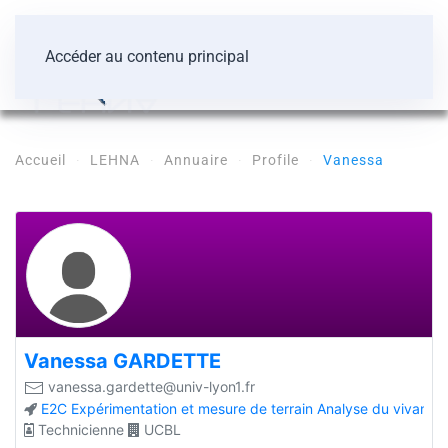
Accéder au contenu principal
Accueil
LEHNA
Annuaire
Profile
Vanessa
Vanessa
GARDETTE
vanessa.gardette@univ-lyon1.fr
E2C
Expérimentation et mesure de terrain
Analyse du vivant
Technicienne
UCBL
Plus