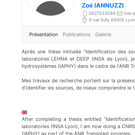
Zoé
IANNUZZI
0627533589
zoe.i
9 rue Sully 69006 Lyon
Présentation
Publications
Galerie
Après une thèse intitulée "Identification des 
laboratoires LEHNA et DEEP (INSA de Lyon), je
hydrosystèmes (IAPHY) dans le cadre de l'ANR Tr
Mes travaux de recherche portent sur la présence 
d'identifier les sources, de mieux comprendre le tr
After completing a thesis entitled “Identifica
laboratories (INSA Lyon), I am now doing a CNRS
(IAPHY) as part of the ANR Transplast program.