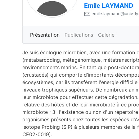
Emile
LAYMAND
emile.laymand@univ-lyo
Présentation
Publications
Galerie
Je suis écologue microbien, avec une formation e
(métabarcoding, métagénomique, métatranscriptomi
environnements marins. En tant que post-doctorant
(crustacés) qui comporte d’importants décomposeur
écosystèmes, car ils transfèrent l'énergie diffici
niveaux trophiques supérieurs. De nombreux ani
leur microbiote pour effectuer cette dégradation
relative des hôtes et de leur microbiote à ce pr
microbiote ; 3- l'existence ou non d'un répertoi
organismes présents chez toutes les espèces d'As
Isotope Probing (SIP) à plusieurs membres de la fa
CE02-0019).