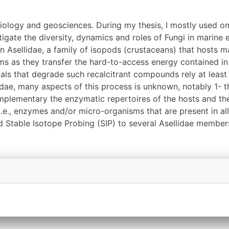
 biology and geosciences. During my thesis, I mostly used
tigate the diversity, dynamics and roles of Fungi in marin
 Asellidae, a family of isopods (crustaceans) that hosts ma
ms as they transfer the hard-to-access energy contained in
imals that degrade such recalcitrant compounds rely at leas
dae, many aspects of this process is unknown, notably 1- the
plementary the enzymatic repertoires of the hosts and their
(i.e., enzymes and/or micro-organisms that are present in al
Stable Isotope Probing (SIP) to several Asellidae members.