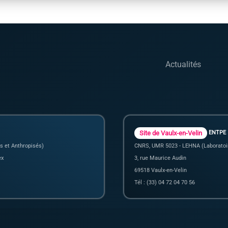
Actualités
Site de Vaulx-en-Velin
ENTPE
s et Anthropisés)
CNRS, UMR 5023 - LEHNA (Laboratoir
ex
3, rue Maurice Audin
69518 Vaulx-en-Velin
Tél : (33) 04 72 04 70 56