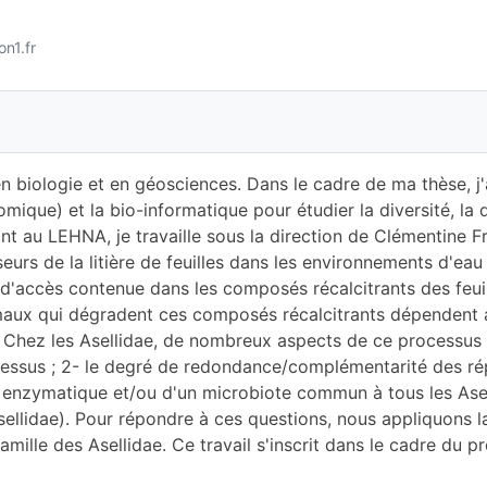
n1.fr
n biologie et en géosciences. Dans le cadre de ma thèse, j
que) et la bio-informatique pour étudier la diversité, la d
 au LEHNA, je travaille sous la direction de Clémentine Fra
s de la litière de feuilles dans les environnements d'eau d
le d'accès contenue dans les composés récalcitrants des feui
maux qui dégradent ces composés récalcitrants dépendent 
. Chez les Asellidae, de nombreux aspects de ce processus 
ocessus ; 2- le degré de redondance/complémentarité des ré
re enzymatique et/ou d'un microbiote commun à tous les Ase
ellidae). Pour répondre à ces questions, nous appliquons 
mille des Asellidae. Ce travail s'inscrit dans le cadre du 