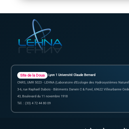
Site de la Doua
Lyon 1 Université Claude Bernard
CNRS, UMR 5023 - LEHNA (Laboratoire d'Ecologie des Hydrosystèmes Naturel
3-6, rue Raphaël Dubois - Bâtiments Darwin C & Forel, 69622 Villeurbanne Ced
43, Boulevard du 11 novembre 1918
Tél. : (33) 4 72 44 80 09