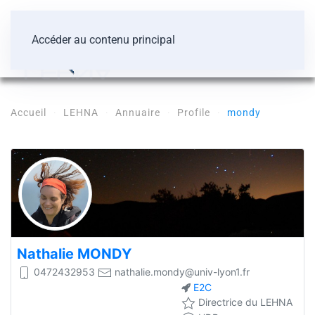
Accéder au contenu principal
Accueil
LEHNA
Annuaire
Profile
mondy
Nathalie
MONDY
0472432953
nathalie.mondy@univ-lyon1.fr
E2C
Directrice du LEHNA