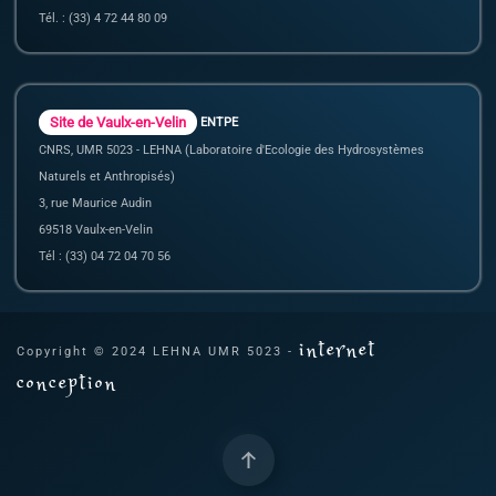
Tél. : (33) 4 72 44 80 09
Site de Vaulx-en-Velin
ENTPE
CNRS, UMR 5023 - LEHNA (Laboratoire d'Ecologie des Hydrosystèmes
Naturels et Anthropisés)
3, rue Maurice Audin
69518 Vaulx-en-Velin
Tél : (33) 04 72 04 70 56
internet
Copyright © 2024 LEHNA UMR 5023 -
conception